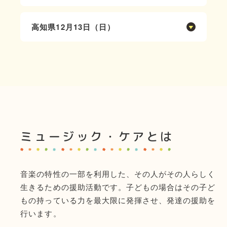
十三公園そばに会場があります 徒歩８分ほ
開催時間：10:00～15:00
山形県酒田市相沢字北森155番地
どです。近隣にコインパーキングも数カ所あ
社会福祉法人パステルCSWおとめ
高知県
庄内ミュージック・ケア研究会 代表小松睦
12月13日（日）
ります
栃木県小山市大字乙女625－2
アクセス：
コメント：
開催時間：10:00～15:30
とちぎ・つくばミュージック・ケア研究会
最寄り駅JR羽越線砂越駅より4.9km JR羽
児童発達支援のミュージック・ケアを続けて
南国市前浜防災コミュニティーセンター
代表林 多見子
越線余目駅より6.9km
いる可愛い子どもたちと宮本啓子先生の実演
高知県南国市前浜1534-1
アクセス：
車で県道345号線を利用
を予定しています 十三駅周辺はラーメン激
高知ミュージック・ケア研究会 代表岩城美
最寄り駅はJR東北本線 間々田駅です
コメント：
戦区！心もお腹もいっぱいの一日になりそう
喜江
国道４号線沿いです
宮本先生の和光園でのセッションは十数年ぶ
です
アクセス :
コメント：
りになりますので、皆さん楽しみにしていま
電車でお越しの場合、最寄り駅はJR後免
毎年、とちぎ・つくばミュージック・ケア研
す。
ミュージック・ケアとは
駅、とさでん交通後免町駅です
究会が合同で開催しております体験セミナー
ワクワク感を一緒に体験しませんか?
最寄り駅からは車で10分くらいです
です
高知龍馬空港から車で７～８分ですので、県
たくさんの方に参加していただきたいと思い
音楽の特性の一部を利用した、その人がその人らしく
外の方もどうぞお越しください
ます お誘いよろしくお願いいたします
生きるための援助活動です。子どもの場合はその子ど
もの持っている力を最大限に発揮させ、発達の援助を
行います。