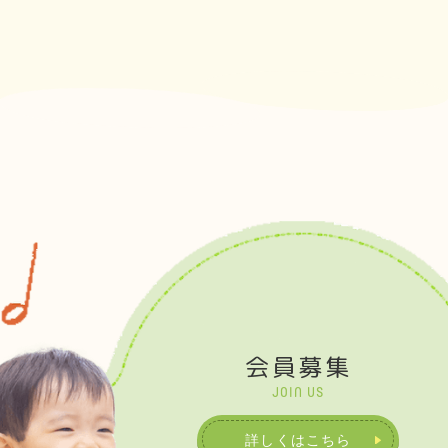
研究所の研修終了者を認定する事業と受け取
的な研修の企画実施を行っています。今後は
れる表記がありましたので、文言については
全国で活動している認定講師が所属している
検討しなおします。
法人などでも、実践や講習の講師としての派
遣だけでなく、総合的な研修の企画実施を行
っていただけるように取り組みを進めたいと
考えています。
会員募集
JOIN US
詳しくはこちら