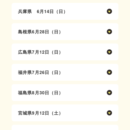
開催時間：10:00～15:00
7日（日）10:00～16:00(受付開始 9:30)
四国中央市金生公民館
京都市障害者スポーツセンター
兵庫県
6月14日（日）
愛媛県四国中央市金生町下分865
京都府京都市左京区高野玉岡町5-5
開催時間：10:30～15:00
愛媛ミュージック・ケア研究会 代表兵頭智
京都ミュージック・ケア研究会 代表山本佳
加東市社児童館「やしろこどものいえ」
島根県
子
6月28日（日）
苗
兵庫県加東市東古瀬477番地1
アクセス：
アクセス：
開催時間：10:00～15:30
加東ミュージック・ケア研究会 代表依藤洋
列車の方･･･JR予讃線川之江駅より車で５分
京都バス・・・京都駅・四条河原町・三条京
古志スポーツセンター
広島県
子
7月12日（日）
お車の方･･･川之江インターより車で６分
阪・出町柳から八瀬大原・岩倉村松行き
島根県出雲市古志町1955番地
アクセス：
四国のどこからでも来れる場所です
市バス・・・・［204］［206］［北8］系
開催時間：10:00～15:00
島根ミュージック・ケア研究会 代表土田美
自動車は、中国縦貫自動車道滝野社インター
コメント：
統 【高野橋東詰】バス停下車
備後地域地場産業振興センター(じばさんセ
福井県
加
7月26日（日）
を降りて、明石方面へ10分
四国の真ん中、四国中央市で初めての体験セ
コメント：
ンター)
アクセス：
JR利用の場合は、山陽本線、加古川駅から
ミナーです
今年で41回目になる京都体験セミナーで
開催時間：10:00～15:00
広島県福山市東深津町3丁目2-13
鳥取駅南口より徒歩３分 駐車場有
加古川線乗り替え西脇市駅行きで社町駅下車
全国セミナーの前に体験をしてみたい人を募
す 毎年、参加される人、親子さんも多く、
福井県社会福祉センター
福島県
広島ミュージック・ケア研究会 代表北川宜
8月30日（日）
コメント：
(事前に連絡していただきましたら、お迎え
集中！！
みなさん楽しみにされています 実際にセッ
福井県福井市光陽2丁目3番22号
子
会員一同心を込めて準備中です ぜひご一緒
に行きます)
開催時間：10:00～15:00
ションを見て、体感を味わえる、そして学べ
あじさい福井ミュージック・ケア研究会 代
コメント:
に学びを深めましょう お待ちしています
コメント：
社会福祉法人いわき福音協会地域交流センタ
るセミナーにぜひご参加ください
宮城県
表畑佳美
9月12日（土）
広島ミュージック・ケア研究会会員以外で参
加東市は、日本のへそと言われる西脇市の隣
ーエリコ
アクセス：
加希望の場合、北川までお問合せください
町です 会場周辺は田園が広がるのんびりと
開催時間：10:00～15:00
福島県いわき市平上平窪字羽黒40-44
JR福井駅より車で10分、京福バス［12］学