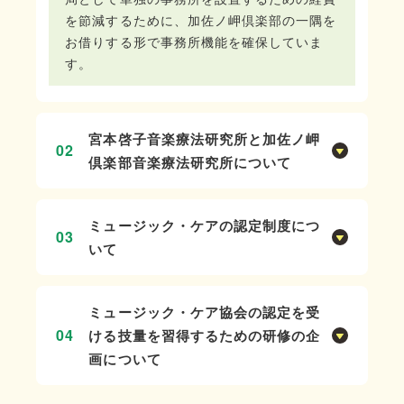
を節減するために、加佐ノ岬倶楽部の一隅を
お借りする形で事務所機能を確保していま
す。
宮本啓子音楽療法研究所と加佐ノ岬
02
倶楽部音楽療法研究所について
宮本啓子音楽療法研究所はその活動を終了し
ています。
ミュージック・ケアの認定制度につ
03
現在は加佐ノ岬倶楽部の中に音楽療法につい
いて
て実践・研究する部門があり、加佐ノ岬倶楽
当協会では、ミュージック・ケアの実践や講
部音楽療法研究所として活動しています。
習の質を向上させるために、資格の認定制度
ミュージック・ケア協会の認定を受
を充実させる必要があります。数年かけて検
04
ける技量を習得するための研修の企
討してきた結果、認定のためのシステムが整
画について
備できましたので、定款の手続きをしまし
た。その文章の中に加佐ノ岬倶楽部音楽療法
現在は加佐ノ岬倶楽部音楽療法研究所が総合