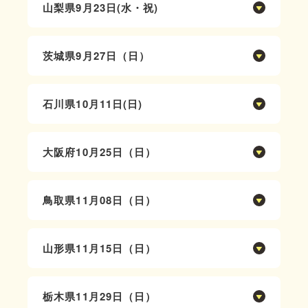
したところです 2000年以上前の古代蓮(大
栗原市内
山梨県
いわきミュージック・ケア研究会 代表馬目
9月23日(水・祝)
園線8分［13］桜ヶ丘団地線7分、無料駐車
賀蓮)がきれいに咲いています
みちのくミュージック・ケア研究会 代表氏
よし子
場有
開催時間：10：00～16:00
家照美
アクセス：
コメント：
小瀬スポーツ公園 武道館
茨城県
9月27日（日）
電車の方 JR常磐線 いわき駅から車で
午前中に理論、午後から実技（障がい児・者
山梨県甲府市小瀬町840
5km
親子のセッション）を予定しています
開催時間：10:00～15:30
甲府ミュージック・ケア研究会 代表新海陽
自家用車の方 いわき中央IC下車後、好間工
茨城県立あすなろの郷
石川県
子
10月11日(日)
業団地を北方面へ国道399号線から4km
茨城県水戸市杉崎町1460
アクセス ：
コメント：
開催時間：10:00～15:30
水戸ミュージック・ケア研究会 代表皆川友
電車でお越しの場合、「甲府駅」からタクシ
東日本大震災の復興支援助成を受けて建設さ
河田保育園
大阪府
洋
10月25日（日）
ーで20分。バスで30分。
れた建物です 多くの施設や支援学校の中に
石川県小松市河田町子101
アクセス ：
お車でお越しの場合、中央自動車道「甲府
あります 福島県内での体験セミナーの開催
開催時間：10:00～15:00
電車をご利用の場合‥JR常磐線内原駅下車
南」または「甲府昭和」インターチェンジか
は、震災後、初の開催になります 多くの皆
社会福祉法人キリスト教ミード社会舘
鳥取県
11月08日（日）
(徒歩30分・タクシー5分)
ら15分、無料駐車場あります。
さまの参加をお待ちしております
大阪府大阪市淀川区十三元今里1-1-52
お車をご利用の場合‥国道50号線より3分・
コメント：
開催時間：10:00～15:00
北大阪ミュージック・ケア研究会 代表浦川
常磐自動車道水戸ICより10分
10年ぶりの開催となります。ミュージッ
鳥取市障害者福祉センターさわやか会館
山形県
暁美
11月15日（日）
ク・ケアとの出会いを喜び、学びを深め合え
鳥取県鳥取市富安2-96
アクセス :
る大切な時間にしたいと思っています。
開催時間：10:00～15:00
鳥取ミュージック・ケア研究会 代表仲川聖
阪急電車「十三駅」西口を出て十三公園また
皆さまのご参加お待ちしています。
社会福祉法人明松会障がい者支援施設「和光
栃木県
子
11月29日（日）
はミード保育園を目指して商店街を歩くと、
園」